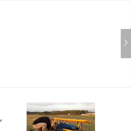
1
2
3
4
er