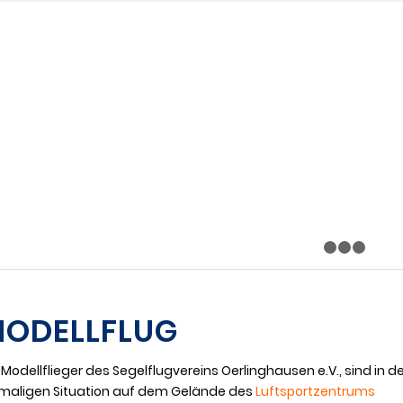
ODELLFLUG
 Modellflieger des Segelflugvereins Oerlinghausen e.V., sind in d
maligen Situation auf dem Gelände des
Luftsportzentrums