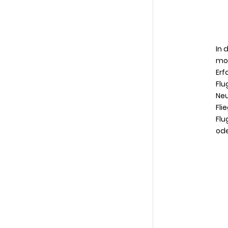
In 
mo
Erf
Flu
Neu
Fli
Flu
ode