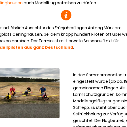
rlinghausen
auch Modellflug betreiben zu dürfen.
 sind jährlich Ausrichter des Frühjahrsfliegen Anfang März am
gplatz Oerlinghausen, bei dem knapp hundert Piloten oft über w
ecken anreisen. Der Termin ist mittlerweile Saisonauftakt für
dellpiloten aus ganz Deutschland
.
In den Sommermonaten tref
eingestellt wurde (ab ca. 1
gemeinsamen Fliegen. Als S
Lärmschutzgründen, kommt
Modellsegelflugzeugen nich
Schlepp. Es steht aber au
Seilrückholung zur Verfügu
gesichtet. Der Flugbetrie
erfordert aber auch etwas