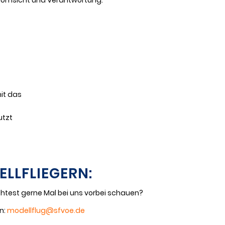
it das
utzt
LLFLIEGERN:
chtest gerne Mal bei uns vorbei schauen?
n:
modellflug@sfvoe.de