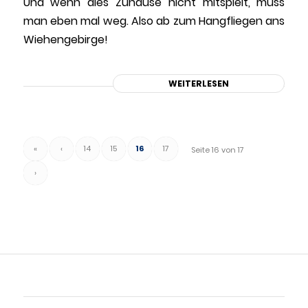
Und wenn dies Zuhause nicht mitspielt, muss
man eben mal weg. Also ab zum Hangfliegen ans
Wiehengebirge!
WEITERLESEN
«
‹
14
15
16
17
Seite 16 von 17
›