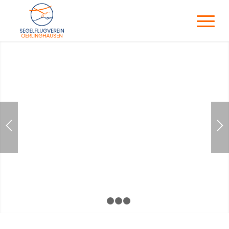
SEGELFLUG
1
2
3
4